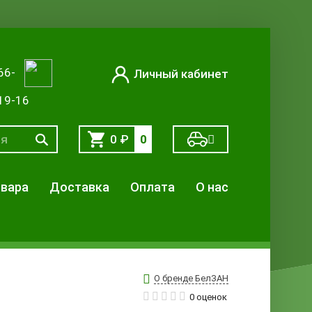
66-
Личный кабинет
19-16
0
₽
0
овара
Доставка
Оплата
О нас
О бренде БелЗАН
0 оценок