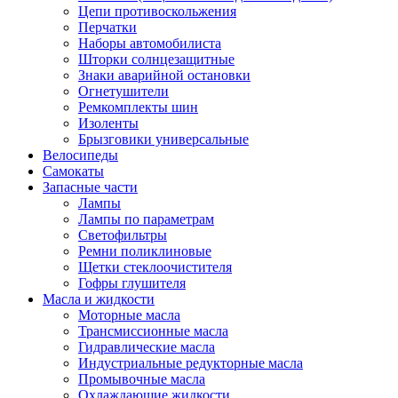
Цепи противоскольжения
Перчатки
Наборы автомобилиста
Шторки солнцезащитные
Знаки аварийной остановки
Огнетушители
Ремкомплекты шин
Изоленты
Брызговики универсальные
Велосипеды
Самокаты
Запасные части
Лампы
Лампы по параметрам
Светофильтры
Ремни поликлиновые
Щетки стеклоочистителя
Гофры глушителя
Масла и жидкости
Моторные масла
Трансмиссионные масла
Гидравлические масла
Индустриальные редукторные масла
Промывочные масла
Охлаждающие жидкости