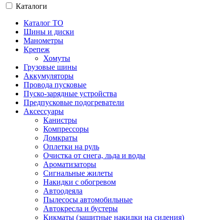
Каталоги
Каталог ТО
Шины и диски
Манометры
Крепеж
Хомуты
Грузовые шины
Аккумуляторы
Провода пусковые
Пуско-зарядные устройства
Предпусковые подогреватели
Аксессуары
Канистры
Компрессоры
Домкраты
Оплетки на руль
Очистка от снега, льда и воды
Ароматизаторы
Сигнальные жилеты
Накидки с обогревом
Автоодеяла
Пылесосы автомобильные
Автокресла и бустеры
Кикматы (защитные накидки на сидения)