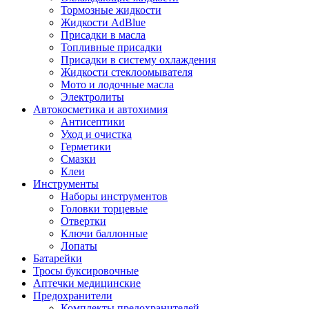
Тормозные жидкости
Жидкости AdBlue
Присадки в масла
Топливные присадки
Присадки в систему охлаждения
Жидкости стеклоомывателя
Мото и лодочные масла
Электролиты
Автокосметика и автохимия
Антисептики
Уход и очистка
Герметики
Смазки
Клеи
Инструменты
Наборы инструментов
Головки торцевые
Отвертки
Ключи баллонные
Лопаты
Батарейки
Тросы буксировочные
Аптечки медицинские
Предохранители
Комплекты предохранителей