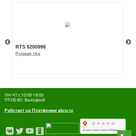
RTS 9200996
4
Рулевая тяга
ША
ПН-ЧТ с 10:00-18:00
ПТ-СБ-ВС: Выходной
Работает на Платформе abcp.ru