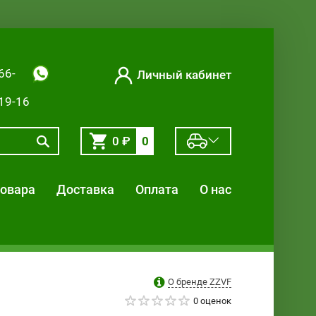
66-
Личный кабинет
-19-16
0
₽
0
товара
Доставка
Оплата
О нас
О бренде ZZVF
0 оценок