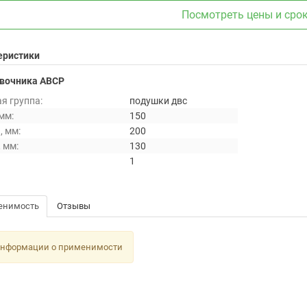
Посмотреть цены и сро
еристики
авочника ABCP
я группа:
подушки двс
мм:
150
, мм:
200
 мм:
130
1
енимость
Отзывы
информации о применимости