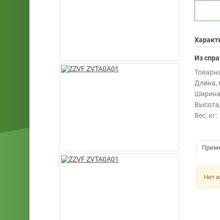
Характ
Из спр
Товарна
Длина, 
Ширина
Высота,
Вес, кг:
Прим
Нет 